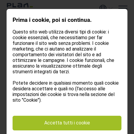
Prima i cookie, poi si continua.
Privacy
Questo sito web utilizza diversi tipi di cookie: i
cookie essenziali, che necessitiamo per far
funzionare il sito web senza problemi. I cookie
marketing, che ci aiutano ad analizzare il
comportamento dei visitatori del sito e ad
Qui troverete informazioni sulla gestione dei vostri
ottimizzare le campagne. I cookie funzionali, che
dati personali quando visitate il nostro sito web.
assicurano la visualizzazione ottimale degli
Per riuscire a garantire la funzionalità e il servizio del
strumenti integrati da terzi.
nostro sito web abbiamo bisogno di raccogliere dati
Potete decidere in qualsiasi momento quali cookie
personali. Di seguito vi spieghiamo quali
desidera accettare e quali no (l'accesso alle
informazioni vengono raccolte, per cosa vengono
impostazioni dei cookie si trova nella sezione del
sito "Cookie").
richieste e quali sono i vostri diritti a riguardo dei
vostri dati.
Accetta tutti i cookie
Il responsabile del trattamento dei dati personali su