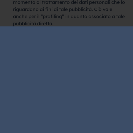
momento al trattamento dei dati personali che lo
riguardano ai fini di tale pubblicità. Ciò vale
anche per il “profiling” in quanto associato a tale
pubblicità diretta.
Diritto di revoca del consenso alla protezione dei
dati È possibile revocare il consenso al
trattamento dei dati personali in qualsiasi
momento con validità per il futuro. Tuttavia, la
liceità del trattamento effettuato fino alla revoca
non è pregiudicata.
È, inoltre, possibile presentare un reclamo
all’autorità di vigilanza sulla protezione dei dati in
qualsiasi momento, ad esempio, se si ritiene che
l’elaborazione dei dati non sia in linea con le norme
sulla protezione dei dati.