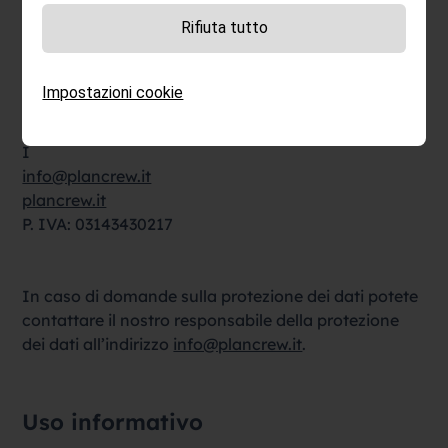
questo sito web è:
Rifiuta tutto
PlanCrew GmbH
Impostazioni cookie
Via Giuseppe di Vittorio, 16
39100 Bolzano
I
info@plancrew.it
plancrew.it
P. IVA: 03143430217
In caso di domande sulla protezione dei dati potete
contattare il nostro responsabile della protezione
dei dati all’indirizzo
info@plancrew.it
.
Uso informativo